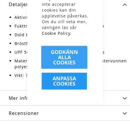
Detaljer
inte accepterar
cookies kan din
upplevelse påverkas.
Aktiviteter: vardag
Om du vill veta mer,
Fukttransporterande och snabbtorkande
vänligen läs vår
Cookie Policy
.
Dold knäppning framtill
Bröstficka med dragkedja
GODKÄNN
UPF 50+, endast täckta områden skyddas
ALLA
Material: 100% polyester (Diem™), 60D återvunnen
COOKIES
polyester
Vikt: 76g/m²
ANPASSA
COOKIES
Mer information
Recensioner