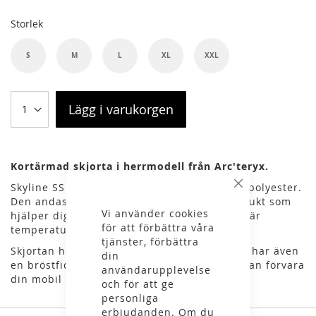
Storlek
S
M
L
XL
XXL
Lägg i varukorgen
Kortärmad skjorta i herrmodell från Arc'teryx.
Skyline SS Shirt är tillverkad av återvunnen polyester.
Stäng
Den andas och transporterar effektivt bort fukt som
Vi använder cookies
hjälper dig att hålla dig sval och torr även när
för att förbättra våra
temperaturen stiger.
tjänster, förbättra
Skjortan har en dold knäppning framtill och har även
din
en bröstficka med dragkedja där du tryggt kan förvara
användarupplevelse
din mobil eller ditt pass.
och för att ge
personliga
erbjudanden. Om du