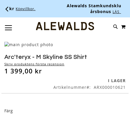
Alewalds Stamkundsklubb - Upp till
pvillkor.
årsbonus
LÄS MER HÄR.
M
SKIP
SÖK
TOGGLE NAV
TO
CONTENT
Skip
to
Skip
the
to
Arc'teryx - M Skyline SS Shirt
end
the
Skriv produktens första recension
of
beginning
1 399,00 kr
the
of
images
the
I LAGER
gallery
images
Artikelnummer
ARX000010621
gallery
Färg