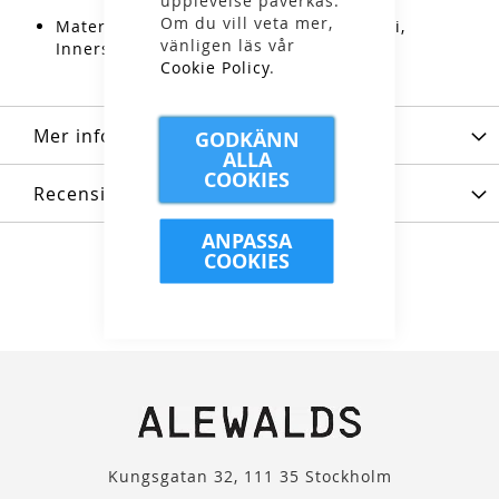
upplevelse påverkas.
Om du vill veta mer,
Material: Foder: Textil, Yttersula: Gummi,
vänligen läs vår
Innersula: Textil
Cookie Policy
.
Mer information
GODKÄNN
ALLA
COOKIES
Recensioner
ANPASSA
COOKIES
Kungsgatan 32, 111 35 Stockholm