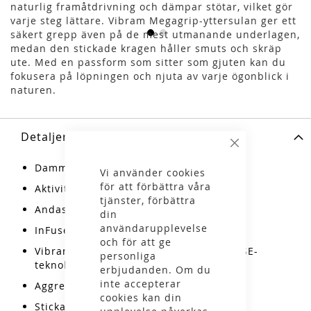
naturlig framåtdrivning och dämpar stötar, vilket gör
varje steg lättare. Vibram Megagrip-yttersulan ger ett
säkert grepp även på de mest utmanande underlagen,
medan den stickade kragen håller smuts och skräp
ute. Med en passform som sitter som gjuten kan du
fokusera på löpningen och njuta av varje ögonblick i
naturen.
Detaljer
Stäng
Dammodell
Vi använder cookies
för att förbättra våra
Aktiviteter: Trail
tjänster, förbättra
Andas, lätt och slitstark
din
användarupplevelse
InFuse EVA och Polyolefin mellansula
och för att ge
Vibram Megagrip yttersula med LITEBASE-
personliga
teknologi
erbjudanden. Om du
inte accepterar
Aggressiva dobbar för bra grepp
cookies kan din
Stickad krage som håller ute skräp