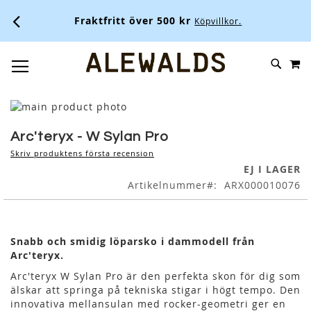
Fraktfritt över 500 kr
Köpvillkor.
M
SKIP
SÖK
TOGGLE NAV
TO
CONTENT
Skip
to
Skip
the
to
Arc'teryx - W Sylan Pro
end
the
Skriv produktens första recension
of
beginning
EJ I LAGER
the
of
Artikelnummer
ARX000010076
images
the
gallery
images
gallery
Snabb och smidig löparsko i dammodell från
Arc'teryx.
Arc'teryx W Sylan Pro är den perfekta skon för dig som
älskar att springa på tekniska stigar i högt tempo. Den
innovativa mellansulan med rocker-geometri ger en