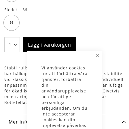
Storlek
36
36
Lägg i varukorgen
Stäng
Vi använder cookies
Stabil rullskidspjäxa i kombimodell. Pjäxan
för att förbättra våra
har hälkappa i plast och manschett för extra stabilitet
tjänster, förbättra
vid klassisk åkning. Hälgreppsjustering för individuell
din
anpassning. Materialen som används i skon är luftiga
användarupplevelse
för ökad komfort vid varmare temperaturer. Givetvis
och för att ge
med racingsula och reflex bak på skon. Passar
personliga
Rottefella, Prolink och Turnamic bindningar.
erbjudanden. Om du
inte accepterar
cookies kan din
Mer information
upplevelse påverkas.