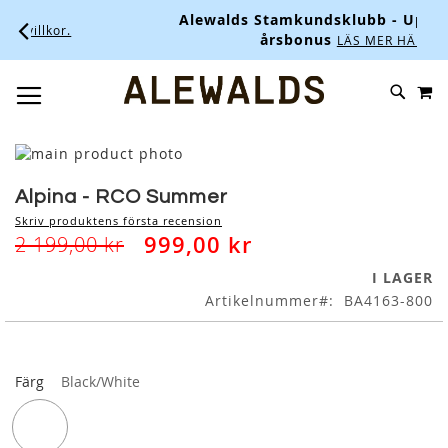
Alewalds Stamkundsklubb - Upp till 10% 
r.
årsbonus
LÄS MER HÄR.
M
SKIP
SÖK
TOGGLE NAV
TO
CONTENT
Skip
to
Skip
the
to
Alpina - RCO Summer
end
the
Skriv produktens första recension
of
beginning
999,00 kr
2 199,00 kr
the
of
images
the
I LAGER
gallery
images
Artikelnummer
BA4163-800
gallery
Färg
Black/White