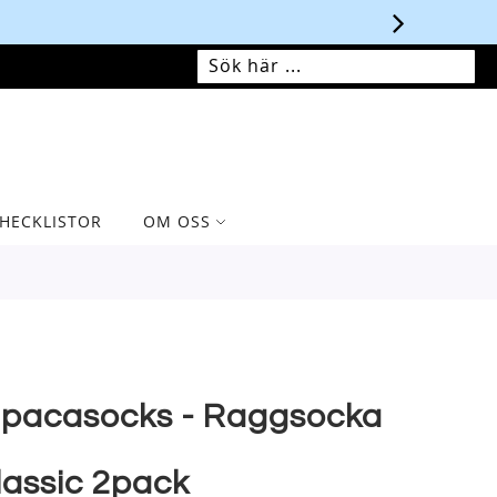
MIN VARUKORG
SÖK
SÖK
HECKLISTOR
OM OSS
lpacasocks - Raggsocka
lassic 2pack