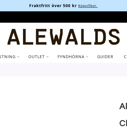
Fraktfritt över 500 kr
Köpvillkor.
STNING
OUTLET
FYNDHÖRNA
GUIDER
C
A
C