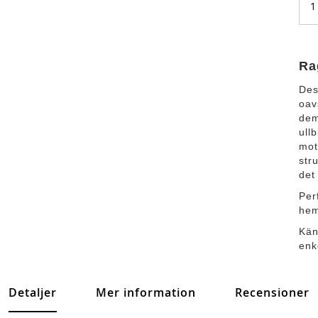
Ra
Des
oav
dem
ull
mot
str
det 
Per
he
Kän
enk
Detaljer
Mer information
Recensioner