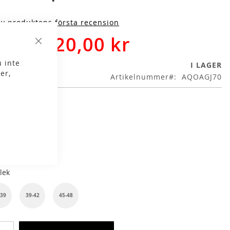
iv produktens första recension
120,00 kr
9,00 kr
Stäng
 inte
I LAGER
er,
Artikelnummer
AQOAGJ70
g
Grey Melange
lek
-39
39-42
45-48