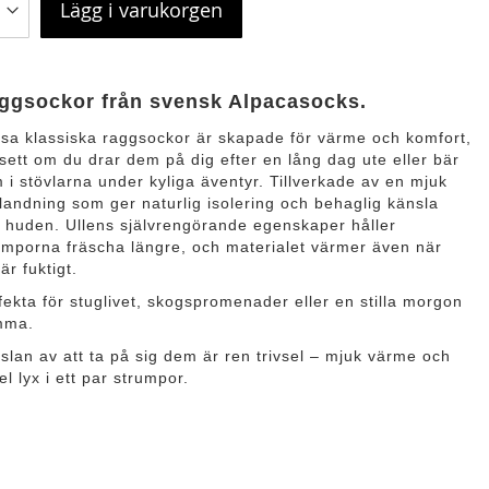
Lägg i varukorgen
ggsockor från svensk Alpacasocks.
sa klassiska raggsockor är skapade för värme och komfort,
sett om du drar dem på dig efter en lång dag ute eller bär
 i stövlarna under kyliga äventyr. Tillverkade av en mjuk
blandning som ger naturlig isolering och behaglig känsla
 huden. Ullens självrengörande egenskaper håller
umporna fräscha längre, och materialet värmer även när
är fuktigt.
fekta för stuglivet, skogspromenader eller en stilla morgon
mma.
slan av att ta på sig dem är ren trivsel – mjuk värme och
el lyx i ett par strumpor.