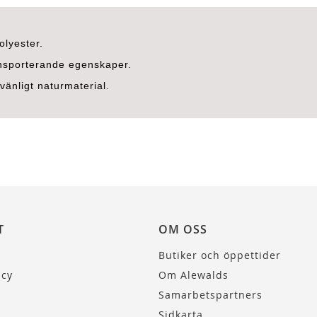
olyester.
ansporterande egenskaper.
vänligt naturmaterial.
T
OM OSS
Butiker och öppettider
icy
Om Alewalds
Samarbetspartners
Sidkarta