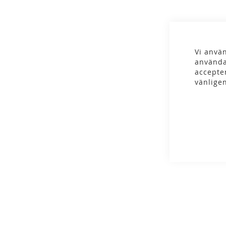
gallery
Vi använ
använda
accepte
vänlige