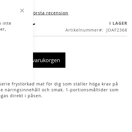
iv produktens första recension
Stäng
4,00 kr
 inte
I LAGER
er,
Artikelnummer
JOAF2368
Lägg i varukorgen
serie frystorkad mat för dig som ställer höga krav på
e näringsinnehåll och smak. 1-portionsmåltider som
lagas direkt i påsen.