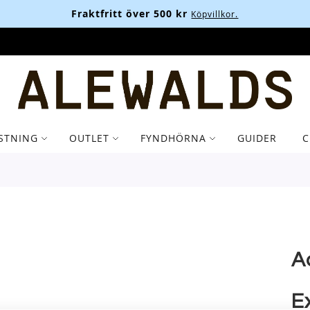
Fraktfritt över 500 kr
Köpvillkor.
STNING
OUTLET
FYNDHÖRNA
GUIDER
C
A
E