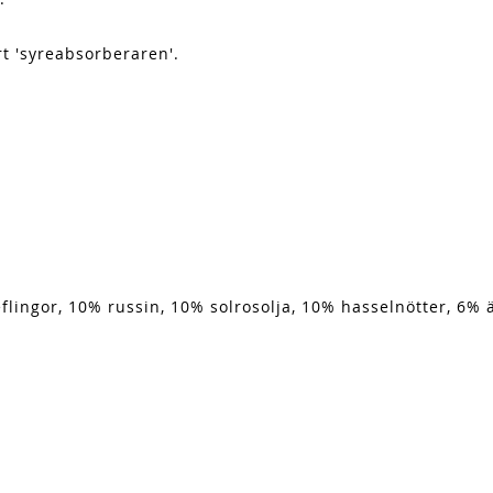
t 'syreabsorberaren'.
eflingor, 10% russin, 10% solrosolja, 10% hasselnötter, 6% 