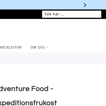
MIN VARUKORG
SÖK
SÖK
HECKLISTOR
OM OSS
dventure Food -
xpeditionsfrukost