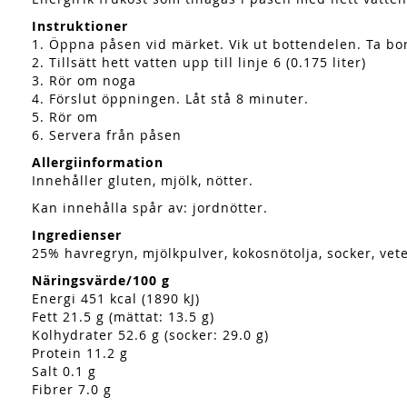
Instruktioner
1. Öppna påsen vid märket. Vik ut bottendelen. Ta bor
2. Tillsätt hett vatten upp till linje 6 (0.175 liter)
3. Rör om noga
4. Förslut öppningen. Låt stå 8 minuter.
5. Rör om
6. Servera från påsen
Allergiinformation
Innehåller gluten, mjölk, nötter.
Kan innehålla spår av: jordnötter.
Ingredienser
25% havregryn, mjölkpulver, kokosnötolja, socker, vet
Näringsvärde/100 g
Energi 451 kcal (1890 kJ)
Fett 21.5 g (mättat: 13.5 g)
Kolhydrater 52.6 g (socker: 29.0 g)
Protein 11.2 g
Salt 0.1 g
Fibrer 7.0 g