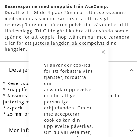
Reservspänne med snäpplås från AceCamp.
Duraflex Tri Glide 4-pack 25mm är ett reservspänne
med snäpplås som du kan ersätta ett trasigt
reservspänne med på exempelvis din väska eller ditt
klädesplagg. Tri Glide går lika bra att använda som ett
spänne för att koppla ihop två remmar med varandra
eller för att justera längden på exempelvis dina
hängslen.
Stäng
Vi använder cookies
Detaljer
för att förbättra våra
tjänster, förbättra
din
* Reservspänne från AceCamp
användarupplevelse
* Snäpplås
och för att ge
* Används för att koppla ihop två remmar eller för
personliga
justering av hängslen
erbjudanden. Om du
* 4-pack
inte accepterar
* 25 mm breda
cookies kan din
upplevelse påverkas.
Mer information
Om du vill veta mer,