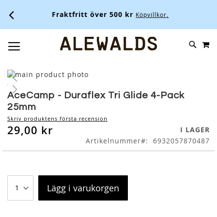
Fraktfritt över 500 kr
Köpvillkor.
M
SKIP
SÖK
TOGGLE NAV
TO
CONTENT
Skip
to
Skip
the
to
AceCamp - Duraflex Tri Glide 4-Pack
end
the
25mm
of
beginning
Skriv produktens första recension
the
of
29,00 kr
I LAGER
images
the
Artikelnummer
6932057870487
gallery
images
gallery
Lägg i varukorgen