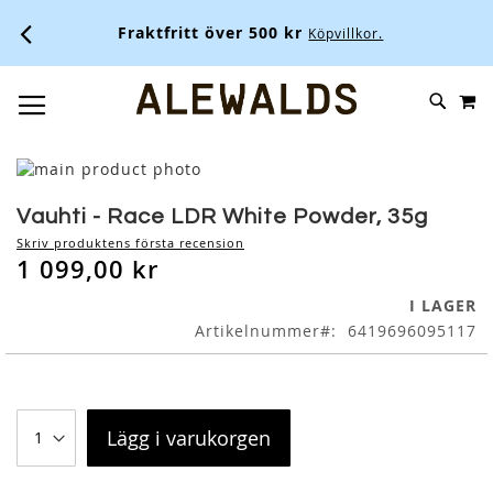
Fraktfritt över 500 kr
Köpvillkor.
M
SKIP
SÖK
TOGGLE NAV
TO
CONTENT
Skip
to
Skip
the
to
Vauhti - Race LDR White Powder, 35g
end
the
Skriv produktens första recension
of
beginning
1 099,00 kr
the
of
images
the
I LAGER
gallery
images
Artikelnummer
6419696095117
gallery
Lägg i varukorgen