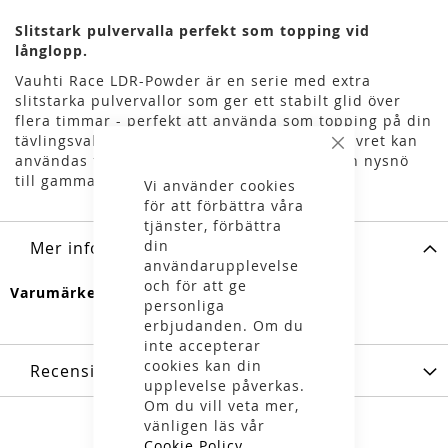
Slitstark pulvervalla perfekt som topping vid
långlopp.
Vauhti Race LDR-Powder är en serie med extra
slitstarka pulvervallor som ger ett stabilt glid över
flera timmar - perfekt att använda som topping på din
tävlingsvallning vid längre lopp. Det vita pulvret kan
Stäng
användas för en mängd olika snötyper – från nysnö
till gammal, isig eller konstgjord snö.
Vi använder cookies
för att förbättra våra
tjänster, förbättra
din
Mer information
användarupplevelse
och för att ge
Mer
Vauhti
personliga
information
erbjudanden. Om du
inte accepterar
cookies kan din
Recensioner
upplevelse påverkas.
Om du vill veta mer,
vänligen läs vår
Cookie Policy
.