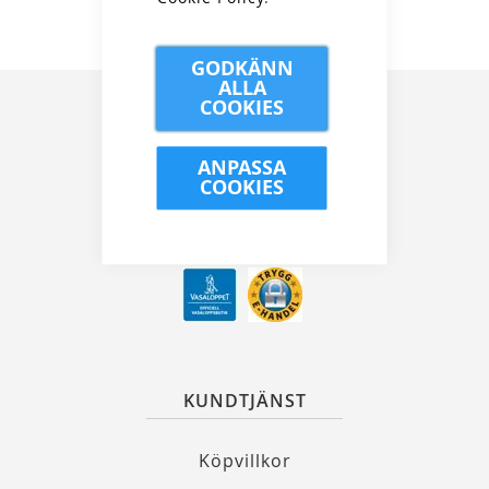
GODKÄNN
ALLA
COOKIES
ANPASSA
COOKIES
Kungsgatan 32, 111 35 Stockholm
08 21 90 00
info@alewalds.se
KUNDTJÄNST
Köpvillkor