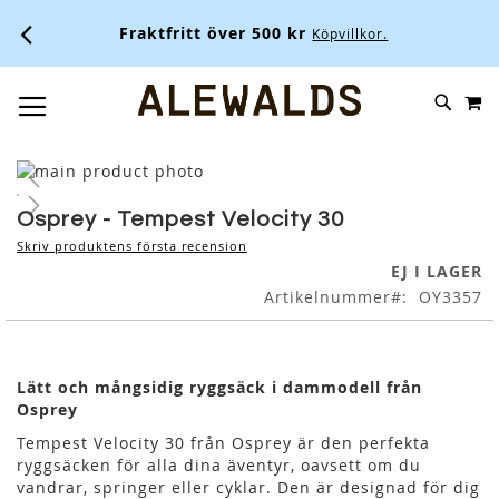
Fraktfritt över 500 kr
Köpvillkor.
M
SKIP
SÖK
TOGGLE NAV
TO
CONTENT
Skip
to
Skip
the
to
Osprey - Tempest Velocity 30
end
the
Skriv produktens första recension
of
beginning
EJ I LAGER
the
of
Artikelnummer
OY3357
images
the
gallery
images
gallery
Lätt och mångsidig ryggsäck i dammodell från
Osprey
Tempest Velocity 30 från Osprey är den perfekta
ryggsäcken för alla dina äventyr, oavsett om du
vandrar, springer eller cyklar. Den är designad för dig