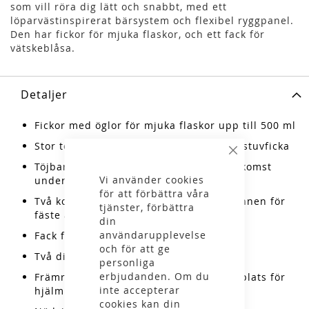
som vill röra dig lätt och snabbt, med ett
löparvästinspirerat bärsystem och flexibel ryggpanel.
Den har fickor för mjuka flaskor, och ett fack för
vätskeblåsa.
Detaljer
Fickor med öglor för mjuka flaskor upp till 500 ml
Stor telefonficka med blixtlås och liten stuvficka
Stäng
Töjbara sidfickor med hål i sidan för åtkomst
Vi använder cookies
under aktivitet
för att förbättra våra
Två kompressionsremmar med sidospännen för
tjänster, förbättra
fäste av utrustning på utsidan
din
användarupplevelse
Fack för vätskeblåsa
och för att ge
Två diskreta fästen för stavar/isyxor
personliga
erbjudanden. Om du
Främre stuvficka i stretchig mesh med plats för
inte accepterar
hjälm
cookies kan din