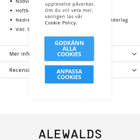
Nödvisselpipa på bröstremmen
upplevelse påverkas.
Om du vill veta mer,
Höftbältesfickor med dragkedjor
vänligen läs vår
Nedre fästremmar för exempelvis liggunderlag
Cookie Policy
.
Vikt: 920 g (XS/S) / 962 g (M/L)
GODKÄNN
ALLA
Mer information
COOKIES
Recensioner
ANPASSA
COOKIES