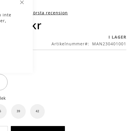
Stäng
iv produktens första recension
 inte
er,
99,00 kr
I LAGER
Artikelnummer
MAN230401001
g
Col.
lek
6
39
42