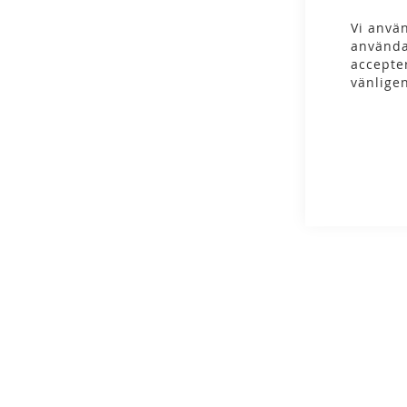
gallery
Vi använ
använda
accepte
vänlige