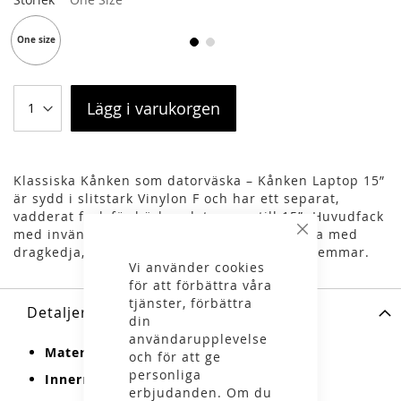
One size
Lägg i varukorgen
Klassiska Kånken som datorväska – Kånken Laptop 15”
är sydd i slitstark Vinylon F och har ett separat,
vadderat fack för bärbar dator upp till 15”. Huvudfack
med invändig ficka med dragkedja, frontficka med
Stäng
dragkedja, två sidfickor och vadderade axelremmar.
Vi använder cookies
för att förbättra våra
tjänster, förbättra
Detaljer
din
användarupplevelse
Material:
Vinylon F: 100% vinylal
och för att ge
personliga
Innermaterial:
100% polyamid 70D
erbjudanden. Om du