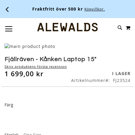
Fraktfritt över 500 kr
Köpvillkor.
M
SKIP
SÖK
TOGGLE NAV
TO
CONTENT
Skip
to
Skip
the
to
Fjällräven - Kånken Laptop 15"
end
the
Skriv produktens första recension
of
beginning
1 699,00 kr
I LAGER
the
of
Artikelnummer
FJ23524
images
the
gallery
images
gallery
Färg
Storlek
One Size