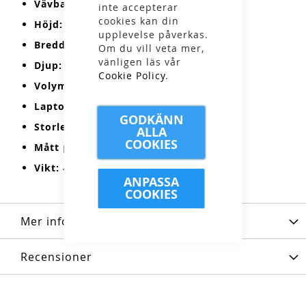
Vävband:
100% polypropylen
inte accepterar
cookies kan din
Höjd:
40cm
upplevelse påverkas.
Bredd:
28cm
Om du vill veta mer,
vänligen läs vår
Djup:
16cm
Cookie Policy
.
Volym:
18L
Laptopfack:
Ja
GODKÄNN
Storlek på laptop:
15"
ALLA
COOKIES
Mått på laptop:
36 x 26 x 3cm
Vikt:
460g
ANPASSA
COOKIES
Mer information
Recensioner