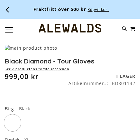
Fraktfritt över 500 kr
Köpvillkor.
M
SKIP
SÖK
TOGGLE NAV
TO
CONTENT
Skip
to
Skip
the
to
Black Diamond - Tour Gloves
end
the
Skriv produktens första recension
of
beginning
999,00 kr
I LAGER
the
of
Artikelnummer
BD801132
images
the
gallery
images
gallery
Färg
Black
Storlek
XL