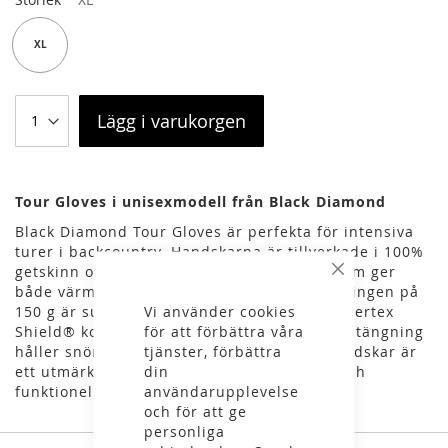
XL
Lägg i varukorgen
Tour Gloves i unisexmodell från Black Diamond
Black Diamond Tour Gloves är perfekta för intensiva
turer i backcountry. Handskarna är tillverkade i 100%
getskinn och har en minimalistisk design som ger
Stäng
både värme och skydd. Den fasta fleecefodringen på
Vi använder cookies
150 g är supermjuk och bekväm. Tvålagers Pertex
för att förbättra våra
Shield® kort manschett med krok-och-ögla-stängning
tjänster, förbättra
håller snön ute och värmen inne. Dessa handskar är
din
ett utmärkt val för dig som söker pålitliga och
användarupplevelse
funktionella handskar för dina äventyr.
och för att ge
personliga