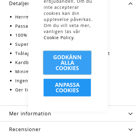
erbjudanden. Om du
Detaljer
inte accepterar
cookies kan din
Herrmodell
upplevelse påverkas.
Om du vill veta mer,
Passar för turåkning och backcountry
vänligen läs vår
100% getskinn
Cookie Policy
.
Supermjuk fast fleecefoder, 150 g
Tvålagers Pertex Shield® kort manschett
GODKÄNN
ALLA
Kardborrestängning
COOKIES
Minimalistisk design
Ingen isolering
ANPASSA
COOKIES
Ger tillräcklig värme och skydd
Mer information
Recensioner