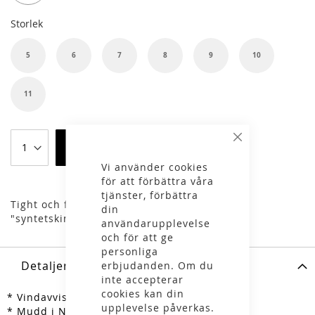
Storlek
5
6
7
8
9
10
11
Stäng
Lägg i varukorgen
Vi använder cookies
för att förbättra våra
tjänster, förbättra
Tight och fodrad längdhandske med Clarino
din
"syntetskinn" i handflatan.
användarupplevelse
och för att ge
personliga
Detaljer
erbjudanden. Om du
inte accepterar
cookies kan din
* Vindavvisande 3-lagerstextil på ovansidan
upplevelse påverkas.
* Mudd i Neoprene, med kardborrejustering