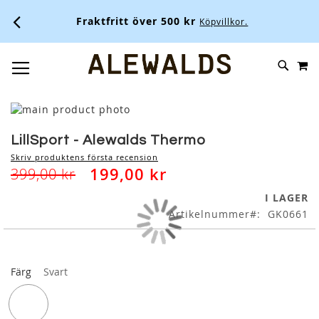
Fraktfritt över 500 kr
Köpvillkor.
M
SKIP
SÖK
TOGGLE NAV
TO
CONTENT
Skip
to
Skip
the
to
LillSport - Alewalds Thermo
end
the
Skriv produktens första recension
of
beginning
199,00 kr
399,00 kr
the
of
images
the
I LAGER
gallery
images
Artikelnummer
GK0661
gallery
Färg
Svart