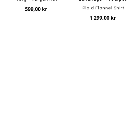
599,00 kr
Plaid Flannel Shirt
1 299,00 kr
Bergans - W Allround
Merino Baselayer Set