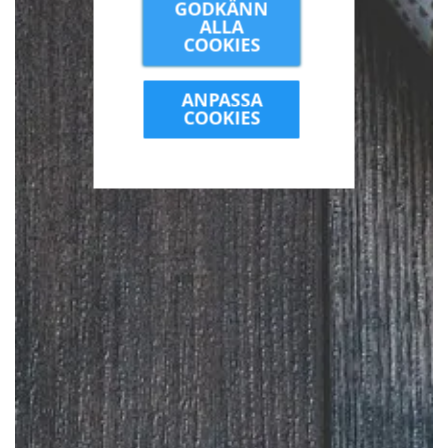
GODKÄNN
ALLA
COOKIES
ANPASSA
COOKIES