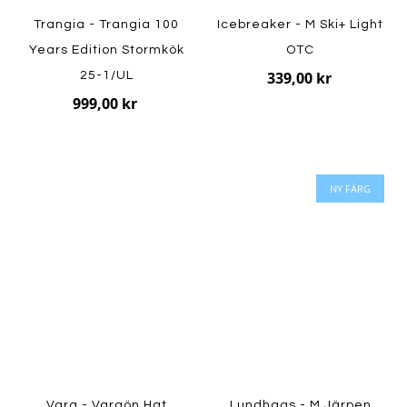
Trangia - Trangia 100
Icebreaker - M Ski+ Light
Years Edition Stormkök
OTC
339,00 kr
25-1/UL
999,00 kr
NY FÄRG
Varg - Vargön Hat
Lundhags - M Järpen