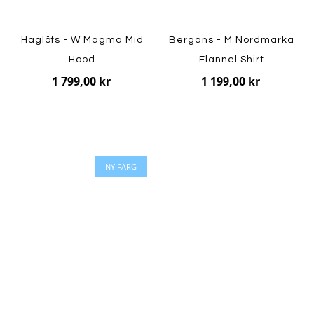
Haglöfs - W Magma Mid
Bergans - M Nordmarka
Hood
Flannel Shirt
1 799,00 kr
1 199,00 kr
NY FÄRG