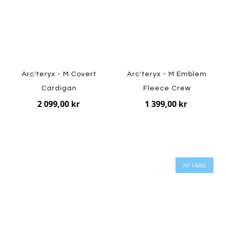
Arc'teryx - M Covert
Arc'teryx - M Emblem
Cardigan
Fleece Crew
2 099,00 kr
1 399,00 kr
NY FÄRG