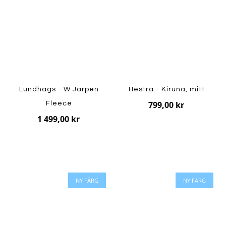
Lundhags - W Järpen
Hestra - Kiruna, mitt
799,00 kr
Fleece
1 499,00 kr
NY FÄRG
NY FÄRG