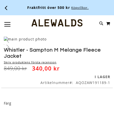
Fraktfritt över 500 kr
Köpvillkor.
M
SKIP
SÖK
TOGGLE NAV
TO
CONTENT
Skip
to
Skip
the
to
Whistler - Sampton M Melange Fleece
end
the
Jacket
of
beginning
Skriv produktens första recension
the
of
340,00 kr
849,00 kr
images
the
gallery
images
I LAGER
gallery
Artikelnummer
AQOZAW191189-1
Färg