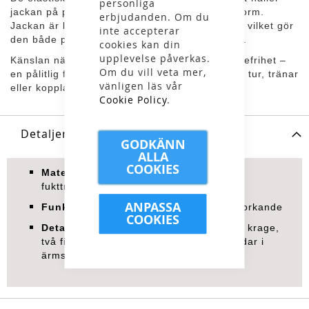
personliga
jackan på plats och bidrar till en följsam passform.
erbjudanden. Om du
Jackan är lätt att sköta och kan maskintvättas, vilket gör
inte accepterar
den både praktisk och mångsidig i användning.
cookies kan din
upplevelse påverkas.
Känslan när du bär jackan är värme och rörelsefrihet –
Om du vill veta mer,
en pålitlig följeslagare oavsett om du är ute på tur, tränar
vänligen läs vår
eller kopplar av hemma.
Cookie Policy
.
Detaljer
GODKÄNN
ALLA
COOKIES
Material:
Mjuk fleece med bra
fukttransporterande egenskaper
ANPASSA
Funktioner:
Lätt, värmande och snabbtorkande
COOKIES
Detaljer:
Hel dragkedja framtill, halvhög krage,
två fickor med dragkedja, elastiska muddar i
ärmslut och nederkant, maskintvättbar