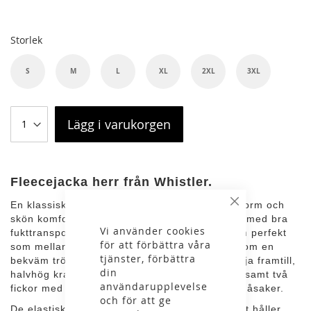
Storlek
S
M
L
XL
2XL
3XL
Lägg i varukorgen
Fleecejacka herr från Whistler.
En klassisk fleecejacka för herr med rak passform och
Stäng
skön komfort. Tillverkad i mjukt fleecematerial med bra
Vi använder cookies
fukttransporterande egenskaper, vilket gör den perfekt
för att förbättra våra
som mellanlager vid utomhusaktiviteter eller som en
tjänster, förbättra
bekväm tröja till vardags. Den har hel dragkedja framtill,
din
halvhög krage som skyddar mot kyliga vindar, samt två
användarupplevelse
fickor med dragkedja för säker förvaring av småsaker.
och för att ge
De elastiska muddarna i ärmslut och nederkant håller