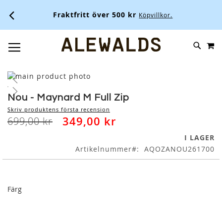
Fraktfritt över 500 kr
Köpvillkor.
M
SKIP
SÖK
TOGGLE NAV
TO
CONTENT
Skip
to
Skip
the
to
Nou - Maynard M Full Zip
end
the
Skriv produktens första recension
of
beginning
349,00 kr
699,00 kr
the
of
images
the
I LAGER
gallery
images
Artikelnummer
AQOZANOU261700
gallery
Färg