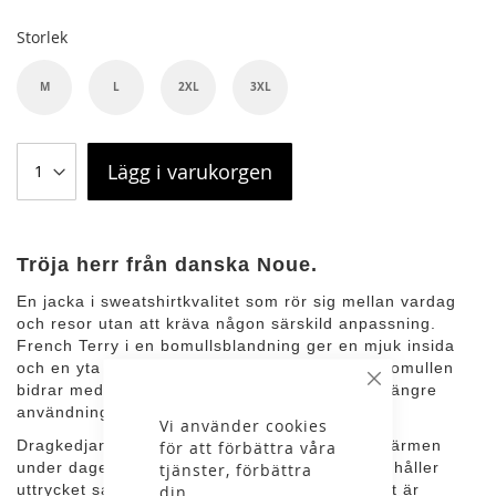
Storlek
M
L
2XL
3XL
Lägg i varukorgen
Tröja herr från danska Noue.
En jacka i sweatshirtkvalitet som rör sig mellan vardag
och resor utan att kräva någon särskild anpassning.
French Terry i en bomullsblandning ger en mjuk insida
och en yta som håller formen, samtidigt som bomullen
bidrar med en behaglig känsla mot huden vid längre
Stäng
användning.
Vi använder cookies
Dragkedjan framtill gör det enkelt att reglera värmen
för att förbättra våra
under dagen, medan kragen i samma material håller
tjänster, förbättra
uttrycket sammanhållet. Nederkant och ärmslut är
din