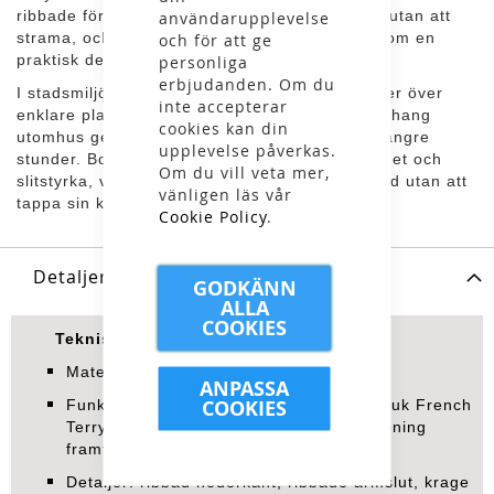
ribbade för att ge en mer definierad passform utan att
användarupplevelse
strama, och de öppna framfickorna fungerar som en
och för att ge
praktisk detalj i rörelse.
personliga
erbjudanden. Om du
I stadsmiljö fungerar modellen som ett lätt lager över
inte accepterar
enklare plagg, och i mer avslappnade sammanhang
cookies kan din
utomhus ger materialet tillräcklig komfort för längre
upplevelse påverkas.
stunder. Bomullsblandningen balanserar mjukhet och
Om du vill veta mer,
slitstyrka, vilket gör plagget användbart över tid utan att
vänligen läs vår
tappa sin känsla.
Cookie Policy
.
Detaljer
GODKÄNN
ALLA
COOKIES
Tekniska specifikationer
Material: 60 % bomull, 40 % polyester
ANPASSA
COOKIES
Funktioner: genomgående dragkedja, mjuk French
Terry-kvalitet, temperaturreglerande öppning
framtill
Detaljer: ribbad nederkant, ribbade ärmslut, krage