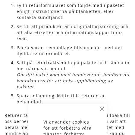
Fyll i returformuläret som följde med i paketet
enligt instruktionerna på blanketten, eller
kontakta kundtjänst.
Se till att produkten är i originalförpackning och
att alla etiketter och informationslappar finns
kvar.
Packa varan i emballage tillsammans med det
ifyllda returformuläret.
Sätt på returfraktsedeln på paketet och lämna in
hos närmaste ombud.
Om ditt paket kom med hemleverans behöver du
kontakta oss för att boka upphämtning av
paketet.
Spara inlämningskvitto tills returen är
behandlad.
Stäng
Returer tar olika lång tid innan de kommer tillbaka till
oss beroende på var du bor i Sverige. Om du valt att
Vi använder cookies
betala med faktura och skickar tillbaka paketet med
för att förbättra våra
mindre än 14 dagar kvar tills fakturan går ut kan du
tjänster, förbättra