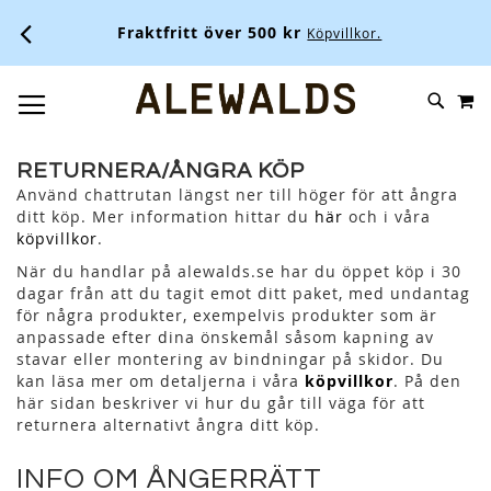
Fraktfritt över 500 kr
Köpvillkor.
M
SKIP
SÖK
TOGGLE NAV
TO
CONTENT
RETURNERA/ÅNGRA KÖP
Använd chattrutan längst ner till höger för att ångra
ditt köp. Mer information hittar du
här
och i våra
köpvillkor
.
När du handlar på alewalds.se har du öppet köp i 30
dagar från att du tagit emot ditt paket, med undantag
för några produkter, exempelvis produkter som är
anpassade efter dina önskemål såsom kapning av
stavar eller montering av bindningar på skidor. Du
kan läsa mer om detaljerna i våra
köpvillkor
. På den
här sidan beskriver vi hur du går till väga för att
returnera alternativt ångra ditt köp.
INFO OM ÅNGERRÄTT