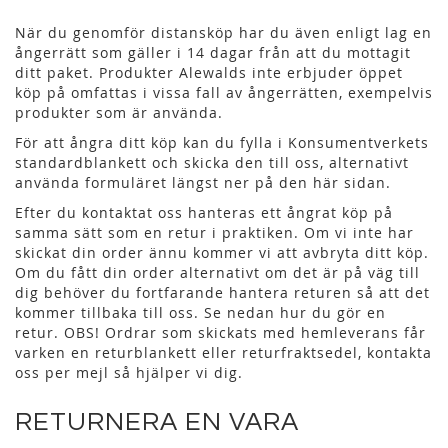
När du genomför distansköp har du även enligt lag en
ångerrätt som gäller i 14 dagar från att du mottagit
ditt paket. Produkter Alewalds inte erbjuder öppet
köp på omfattas i vissa fall av ångerrätten, exempelvis
produkter som är använda.
För att ångra ditt köp kan du fylla i Konsumentverkets
standardblankett och skicka den till oss, alternativt
använda formuläret längst ner på den här sidan.
Efter du kontaktat oss hanteras ett ångrat köp på
samma sätt som en retur i praktiken. Om vi inte har
skickat din order ännu kommer vi att avbryta ditt köp.
Om du fått din order alternativt om det är på väg till
dig behöver du fortfarande hantera returen så att det
kommer tillbaka till oss. Se nedan hur du gör en
retur. OBS! Ordrar som skickats med hemleverans får
varken en returblankett eller returfraktsedel, kontakta
oss per mejl så hjälper vi dig.
RETURNERA EN VARA