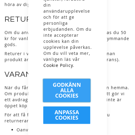
höra av dig till oss så förlänger vi den.
din
användarupplevelse
och för att ge
RETURKOSTNAD
personliga
erbjudanden. Om du
Om du använder vår returfraktsedel debiteras du 50
inte accepterar
kr för vanliga paket respektive 199 kr för skrymmande
cookies kan din
gods.
upplevelse påverkas.
Om du vill veta mer,
Returer i våra butiker alternativt byte till annan
vänligen läs vår
produkt är kostnadsfria (gäller inte hemleverans).
Cookie Policy
.
VARANS SKICK
GODKÄNN
När du får en produkt kan du alltid testa den hemma.
ALLA
Om produkten är använd på ett märkbart sätt gör vi
COOKIES
ett avdrag vid återbetalning. Notera att det inte är
öppet köp på använda produkter.
ANPASSA
För att få full återbetalning bör produkten du
COOKIES
returnerar vara:
Oanvänd